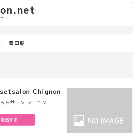
h
lon.net
ット
豊田駅
rsetsalon Chignon
ットサロン シニョン
電話する