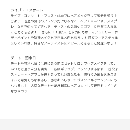
ライブ・コンサート
ライブ・コンサート・フェス・clubではヘアメイクをして気分を盛り上
げよう！普通の髪形のアレンジだけじゃなく、ヘアチョークやラメスプ
レーなどを使って好きなアーティストの名前やロゴマークを髪に入れる
こともできるよ！ さらに！！髪のこと以外にもボディジュエリー・ボ
ディペイントや特殊メイクもできるお店もあるよ！ 目立つヘアスタイル
にしていれば、好きなアーティストにアピールできること間違いなし！
デート・記念日
デートや特別な日には彼に会う前にセットサロンでヘアメイクをして、
いつもと違う自分を演出！ 彼はギャップにビックリするはず！ 普段は
ストレートヘアでしか彼と会ってないあなたも、流行りの編み込みスタ
イルで可愛くもなれるし、巻きおろしやアップスタイルでセクシーにも
なれるよ！ 大切なデートや記念日にはヘアセットして彼をドキドキさ
せちゃおう！