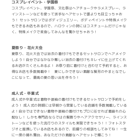
コスプレイベント・学園祭
コスプレイベント、学園祭、文化祭はヘアチョークやラメスプレー、ラ
インストーンなどを使って派手なヘアセットで誰よりも目立っちゃお
う！ セットサロンではボディジュエリー、ボディペイントや特殊メイク
もできるお店もあるので、ハロウィンの時にはコスチュームだけじゃな
く、特殊メイクで変身してみんなを驚かせちゃおう！
夏祭り・花火大会
夏祭り、花火大会では浴衣の着付けもできるセットサロンでヘアメイク
しよう！自分ではなかなか難しい浴衣の着付けもキレイに仕上げてくれ
るお店がたくさんあるよ！ お祭り前に着付けと合わせて予約すると、お
得なお店も多数掲載中！ 夏にしかできない素敵な髪形のやまとなでし
こになって、最高の夏の思い出を作ろう！
成人式・卒業式
成人式や卒業式は着物や振袖の着付けもできるセットサロンで予約をし
よう！ 成人式の時期には早朝から営業している店舗を多数掲載している
よ！自分ではできない着物や振袖の着付けもプロに任せれば着崩れの心
配なし！ しかも専門店ならではの髪飾りやヘアアクセサリー、ラインス
トーンなどを使った流行りのスタイルも実現できちゃう！！フォトスタ
ジオと提携しているお店もあるので、前撮りの相談もしてみてね！ 一生
に一度の晴れ舞台、あなただけの素敵なヘアセットで輝こう！