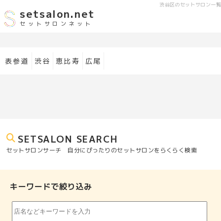
渋谷区のセットサロン一覧
setsalon.net
セットサロンネット
表参道
渋谷
恵比寿
広尾
SETSALON SEARCH
セットサロンサーチ 自分にぴったりのセットサロンをらくらく検索
キーワードで絞り込み