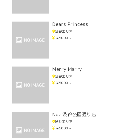
Dears Princess
渋谷エリア
¥5000~
Merry Marry
渋谷エリア
¥5000~
Noz 渋谷公園通り店
渋谷エリア
¥5000~