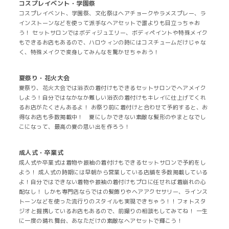
コスプレイベント・学園祭
コスプレイベント、学園祭、文化祭はヘアチョークやラメスプレー、ラ
インストーンなどを使って派手なヘアセットで誰よりも目立っちゃお
う！ セットサロンではボディジュエリー、ボディペイントや特殊メイク
もできるお店もあるので、ハロウィンの時にはコスチュームだけじゃな
く、特殊メイクで変身してみんなを驚かせちゃおう！
夏祭り・花火大会
夏祭り、花火大会では浴衣の着付けもできるセットサロンでヘアメイク
しよう！自分ではなかなか難しい浴衣の着付けもキレイに仕上げてくれ
るお店がたくさんあるよ！ お祭り前に着付けと合わせて予約すると、お
得なお店も多数掲載中！ 夏にしかできない素敵な髪形のやまとなでし
こになって、最高の夏の思い出を作ろう！
成人式・卒業式
成人式や卒業式は着物や振袖の着付けもできるセットサロンで予約をし
よう！ 成人式の時期には早朝から営業している店舗を多数掲載している
よ！自分ではできない着物や振袖の着付けもプロに任せれば着崩れの心
配なし！ しかも専門店ならではの髪飾りやヘアアクセサリー、ラインス
トーンなどを使った流行りのスタイルも実現できちゃう！！フォトスタ
ジオと提携しているお店もあるので、前撮りの相談もしてみてね！ 一生
に一度の晴れ舞台、あなただけの素敵なヘアセットで輝こう！