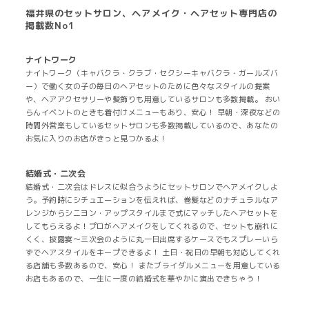
福井県のセットサロン、ヘアメイク・ヘアセット専門店の
掲載数No1
ナイトワーク
ナイトワーク（キャバクラ・クラブ・セクシーキャバクラ・ガールズバ
ー）で働く女の子の毎日のヘアセットのために色々なスタイルの提案
や、ヘアアクセサリーや髪飾りも用意しているサロンも多数掲載。 おい
らんイベントのときも着付けメニューもあり、安心！ 早朝・深夜などの
時間外営業もしているセットサロンも多数掲載しているので、あなたの
お気に入りのお店がきっと見つかるよ！
結婚式・二次会
結婚式・二次会はドレスに似合うようにセットサロンでヘアメイクしよ
う。予約時にシチュエーションを伝えれば、巻髪などのナチュラルなア
レンジからシニヨン・アップスタイルまで式にマッチしたヘアセットを
してもらえるよ！プロがヘアメイクをしてくれるので、セットも崩れに
くく、披露宴～三次会のように丸一日出席するケースでもスプレーいら
ずでヘアスタイルをキープできるよ！ 土日・祝日の早朝も対応してくれ
る店舗も多数あるので、安心！ またブライダルメニューを用意している
お店もあるので、一生に一度の結婚式を華やかに演出できちゃう！