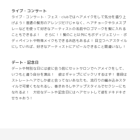
ライブ・コンサート
ライブ・コンサート・フェス・clubではヘアメイクをして気分を盛り上
げよう！普通の髪形のアレンジだけじゃなく、ヘアチョークやラメスプ
レーなどを使って好きなアーティストの名前やロゴマークを髪に入れる
こともできるよ！ さらに！！髪のこと以外にもボディジュエリー・ボ
ディペイントや特殊メイクもできるお店もあるよ！ 目立つヘアスタイル
にしていれば、好きなアーティストにアピールできること間違いなし！
デート・記念日
デートや特別な日には彼に会う前にセットサロンでヘアメイクをして、
いつもと違う自分を演出！ 彼はギャップにビックリするはず！ 普段は
ストレートヘアでしか彼と会ってないあなたも、流行りの編み込みスタ
イルで可愛くもなれるし、巻きおろしやアップスタイルでセクシーにも
なれるよ！ 大切なデートや記念日にはヘアセットして彼をドキドキさ
せちゃおう！